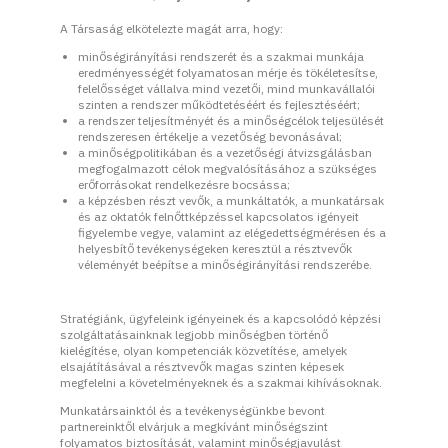
A Társaság elkötelezte magát arra, hogy:
minőségirányítási rendszerét és a szakmai munkája
eredményességét folyamatosan mérje és tökéletesítse,
felelősséget vállalva mind vezetői, mind munkavállalói
szinten a rendszer működtetéséért és fejlesztéséért;
a rendszer teljesítményét és a minőségcélok teljesülését
rendszeresen értékelje a vezetőség bevonásával;
a minőségpolitikában és a vezetőségi átvizsgálásban
megfogalmazott célok megvalósításához a szükséges
erőforrásokat rendelkezésre bocsássa;
a képzésben részt vevők, a munkáltatók, a munkatársak
és az oktatók felnőttképzéssel kapcsolatos igényeit
figyelembe vegye, valamint az elégedettségmérésen és a
helyesbítő tevékenységeken keresztül a résztvevők
véleményét beépítse a minőségirányítási rendszerébe.
Stratégiánk, ügyfeleink igényeinek és a kapcsolódó képzési
szolgáltatásainknak legjobb minőségben történő
kielégítése, olyan kompetenciák közvetítése, amelyek
elsajátításával a résztvevők magas szinten képesek
megfelelni a követelményeknek és a szakmai kihívásoknak.
Munkatársainktól és a tevékenységünkbe bevont
partnereinktől elvárjuk a megkívánt minőségszint
folyamatos biztosítását, valamint minőségjavulást