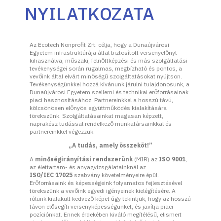
NYILATKOZATA
Az Ecotech Nonprofit Zrt. célja, hogy a Dunaújvárosi
Egyetem infrastruktúrája által biztosított versenyelőnyt
kihasználva, műszaki, felnőttképzési és más szolgáltatási
tevékenységei során rugalmas, megbízható és pontos, a
vevőink által elvárt minőségű szolgáltatásokat nyújtson.
Tevékenységünkkel hozzá kívánunk járulni tulajdonosunk, a
Dunaújvárosi Egyetem szellemi és technikai erőforrásainak
piaci hasznosításához. Partnereinkkel a hosszú távú,
kölcsönösen előnyös együttműködés kialakítására
törekszünk. Szolgáltatásainkat magasan képzett,
naprakész tudással rendelkező munkatársainkkal és
partnereinkkel végezzük.
„A tudás, amely összeköt!”
A
minőségirányítási rendszerünk
(MIR) az
ISO 9001
,
az élettartam- és anyagvizsgálatainknál az
ISO/IEC 17025
szabvány követelményeire épül.
Erőforrásaink és képességeink folyamatos fejlesztésével
törekszünk a vevőink egyedi igényeinek kielégítésére. A
rólunk kialakult kedvező képet úgy tekintjük, hogy az hosszú
távon elősegíti versenyképességünket, és javítja piaci
pozíciónkat. Ennek érdekében kiváló megítélésű, elismert