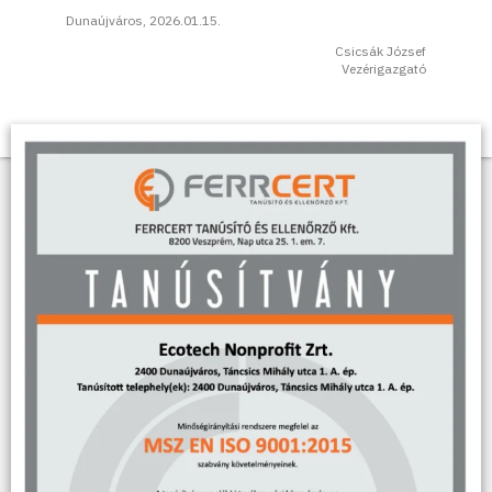
Dunaújváros, 2026.01.15.
Csicsák József
Vezérigazgató