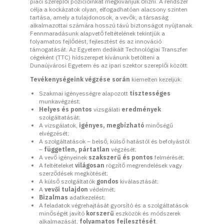
piaci szereplői pozícióinkat megkívánjuk őrizni. A rendszer
célja a kockázatok olyan, elfogadhatóan alacsony szinten
tartása, amely a tulajdonosok, a vevők, a társaság
alkalmazottai számára hosszú távú biztonságot nyújtanak.
Fennmaradásunk alapvető feltételének tekintjük a
folyamatos fejlődést, fejlesztést és az innováció
támogatását. Az Egyetem dedikált Technológiai Transzfer
cégeként (TTC) hídszerepet kívánunk betölteni a
Dunaújvárosi Egyetem és az ipari szektor szereplői között.
Tevékenységeink végzése során
kiemelten kezeljük:
Szakmai igényességre alapozott
tisztességes
munkavégzést;
Helyes és pontos
vizsgálati
eredmények
szolgáltatását;
A vizsgálatok,
igényes, megbízható
minőségű
elvégzését;
A szolgáltatások – belső, külső hatástól és befolyástól
–
független, pártatlan
végzését;
A vevő igényeinek
szakszerű és pontos
felmérését;
A feltételeket
világosan
rögzítő megrendelések vagy
szerződések megkötését;
A külső szolgáltatók
gondos
kiválasztását;
A
vevői tulajdon
védelmét;
Bizalmas
adatkezelést;
A feladatok végrehajtását gyorsító és a szolgáltatások
minőségét javító
korszerű
eszközök és módszerek
alkalmazását,
folyamatos fejlesztését
.