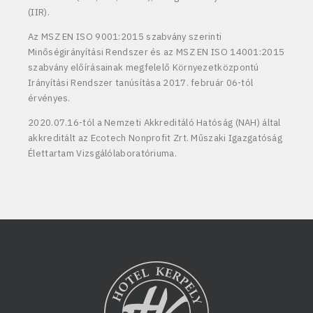
(IIR).
Az MSZ EN ISO 9001:2015 szabvány szerinti
Minőségirányítási Rendszer és az MSZ EN ISO 14001:2015
szabvány előírásainak megfelelő Környezetközpontú
Irányítási Rendszer tanúsítása 2017. február 06-tól
érvényes.
2020.07.16-tól a Nemzeti Akkreditáló Hatóság (NAH) által
akkreditált az Ecotech Nonprofit Zrt. Műszaki Igazgatóság
Élettartam Vizsgálólaboratóriuma.