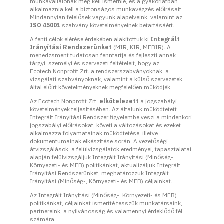
munkavállalónak meg kell ismernie, és a gyakorlatban
alkalmaznia kell a biztonságos munkavégzés előírásait.
Mindannyian felelősek vagyunk alapelveink, valamint az
ISO 45001
szabvány követelményeinek betartásáért.
A fenti célok elérése érdekében alakítottuk ki
Integrált
Irányítási Rendszerünket
(MIR, KIR, MEBIR). A
menedzsment tudatosan fenntartja és fejleszti annak
tárgyi, személyi és szervezeti feltételeit, hogy az
Ecotech Nonprofit Zrt. a rendszerszabványoknak, a
vizsgálati szabványoknak, valamint a külső szervezetek
által előírt követelményeknek megfelelően működjék.
Az Ecotech Nonprofit Zrt.
elkötelezett
a jogszabályi
követelmények teljesítésében. Az általunk működtetett
Integrált Irányítási Rendszer figyelembe veszi a mindenkori
jogszabályi előírásokat, követi a változásokat és ezeket
alkalmazza folyamatainak működtetése, illetve
dokumentumainak elkészítése során. A vezetőségi
átvizsgálások, a felülvizsgálatok eredményei, tapasztalatai
alapján felülvizsgáljuk Integrált Irányítási (Minőség-,
Környezeti- és MEB) politikánkat, aktualizáljuk Integrált
Irányítási Rendszerünket, meghatározzuk Integrált
Irányítási (Minőség-, Környezeti- és MEB) céljainkat.
Az Integrált Irányítási (Minőség-, Környezeti- és MEB)
politikánkat, céljainkat ismertté tesszük munkatársaink,
partnereink, a nyilvánosság és valamennyi érdeklődő fél
számára.