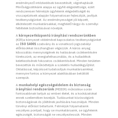
eredményező intézkedések bevezetését, végrehajtását.
Minőségpolitikánk alapja az ügyfél elégedettsége, ezért
rendszeresen felmérjük ügyfeleink elégedettségét és
visszajelzéseik alapján folyamatosan fejlesztjük, javítjuk
tevékenységünket. Az eredményességet jól képzett,
elkötelezett munkatársakkal, megfelelő tárgyi és személyi
feltételek biztosításával növeljük.
A
környezetközpontú irányítási rendszerünkben
(KIR)a környezet védelmével kapcsolatos tevékenységünket
az
ISO 14001
szabvány és a vonatkozó jogszabályi
előírásokkal összhangban végezzük. A káros anyag
kibocsátás mennyiségének és hatásának csökkentésére
törekszünk, az energiafelhasználás, és a hulladékok
keletkezésének fokozatos csökkentésével. Minden területen
bevezettük és működtetjük a szelektív hulladékgyűjtést.
Oktatással, képzéssel tudatosítjuk munkatársainkkal,
mennyire fontos a környezet alakításában betöltött
szerepük.
A
munkahelyi egészségvédelem és biztonság
irányítási rendszerünk
(MEBIR) működése során
fontosabbnak tartjuk az emberi életet, és a kockázatokat
ennek szellemében kezeljük. Tudásunkat közösségünk
biztonságának és jólétének javítására használjuk. Minden
törvényi előírást betartunk. Felmérjük folyamataink
veszélyes pontjait, hogy se munkatársaink, se ügyfeleink
egészségét, biztonságát ne veszélyeztessük. Minden