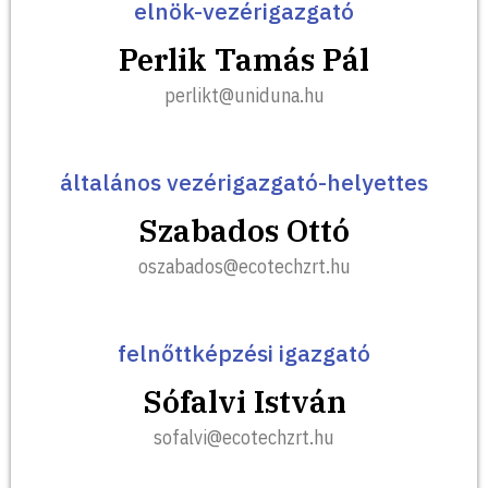
elnök-vezérigazgató
Perlik Tamás Pál
perlikt@uniduna.hu
általános vezérigazgató-helyettes
Szabados Ottó
oszabados@ecotechzrt.hu
felnőttképzési igazgató
Sófalvi István
sofalvi@ecotechzrt.hu