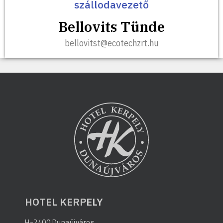
szállodavezető
Bellovits Tünde
bellovitst@ecotechzrt.hu
HOTEL KERPELY
H-2400 Dunaújváros,