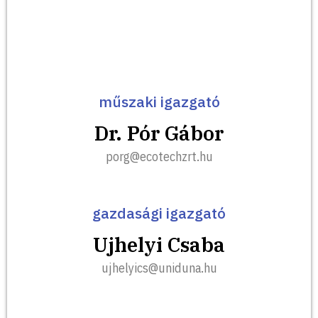
műszaki igazgató
Dr. Pór Gábor
porg@ecotechzrt.hu
gazdasági igazgató
Ujhelyi Csaba
ujhelyics@uniduna.hu